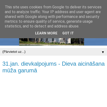
This site uses cookies from Google to deliver its services
and to analyze traffic. Your IP address and user-agent are
shared with Google along with performance and security
metrics to ensure quality of service, generate usage
statistics, and to detect and address abuse.
LEARN MORE
GOT IT
▼
31.jan. dievkalpojums - Dieva aicināšana
mūža garumā