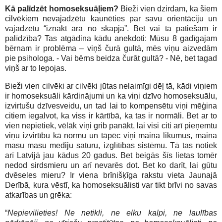
Kā palīdzēt homoseksuāļiem?
Bieži vien dzirdam, ka šiem
cilvēkiem nevajadzētu kaunēties par savu orientāciju un
vajadzētu “iznākt ārā no skapja”. Bet vai tā patiešām ir
palīdzība? Tas atgādina kādu anekdoti: Mūsu 8 gadīgajam
bērnam ir problēma – viņš čurā gultā, mēs viņu aizvedām
pie psihologa. - Vai bērns beidza čurāt gultā? - Nē, bet tagad
viņš ar to lepojas.
Bieži vien cilvēki ar cilvēki jūtas nelaimīgi dēļ tā, kādi viņiem
ir homoseksuāli kārdinājumi un ka viņi dzīvo homoseksuālu,
izvirtušu dzīvesveidu, un tad lai to kompensētu viņi mēģina
citiem iegalvot, ka viss ir kārtībā, ka tas ir normāli. Bet ar to
vien nepietiek, vēlāk viņi grib panākt, lai visi citi arī pieņemtu
viņu izvirtību kā normu un tāpēc viņi maina likumus, maina
masu masu mediju saturu, izglītības sistēmu. Tā tas notiek
arī Latvijā jau kādus 20 gadus. Bet beigās šīs lietas tomēr
nedod sirdsmieru un arī nevarēs dot. Bet ko darīt, lai gūtu
dvēseles mieru? Ir viena brīnišķīga rakstu vieta Jaunajā
Derībā, kura vēstī, ka homoseksuālisti var tikt brīvi no savas
atkarības un grēka:
“
Nepievilieties! Ne netikli, ne elku kalpi, ne laulības