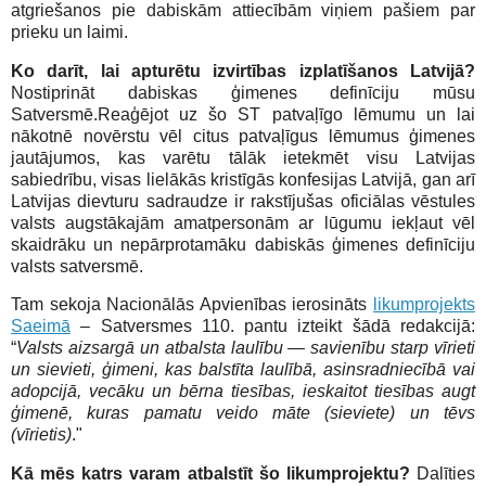
atgriešanos pie dabiskām attiecībām viņiem pašiem par
prieku un laimi.
Ko darīt, lai apturētu izvirtības izplatīšanos Latvijā?
Nostiprināt dabiskas ģimenes definīciju mūsu
Satversmē.Reaģējot uz šo ST patvaļīgo lēmumu un lai
nākotnē novērstu vēl citus patvaļīgus lēmumus ģimenes
jautājumos, kas varētu tālāk ietekmēt visu Latvijas
sabiedrību, visas lielākās kristīgās konfesijas Latvijā, gan arī
Latvijas dievturu sadraudze ir rakstījušas oficiālas vēstules
valsts augstākajām amatpersonām ar lūgumu iekļaut vēl
skaidrāku un nepārprotamāku dabiskās ģimenes definīciju
valsts satversmē.
Tam sekoja Nacionālās Apvienības ierosināts
likumprojekts
Saeimā
– Satversmes 110. pantu izteikt šādā redakcijā:
“
Valsts aizsargā un atbalsta laulību — savienību starp vīrieti
un sievieti, ģimeni, kas balstīta laulībā, asinsradniecībā vai
adopcijā, vecāku un bērna tiesības, ieskaitot tiesības augt
ģimenē, kuras pamatu veido māte (sieviete) un tēvs
(vīrietis)
."
Kā mēs katrs varam atbalstīt šo likumprojektu?
Dalīties