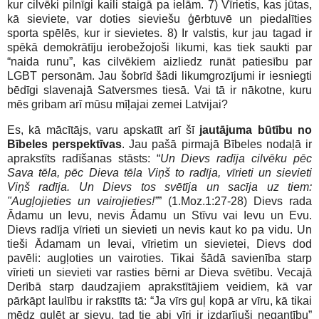
kur cilvēki pilnīgi kaili staigā pa ielām. 7) Vīrietis, kas jūtas,
kā sieviete, var doties sieviešu ģērbtuvē un piedalīties
sporta spēlēs, kur ir sievietes. 8) Ir valstis, kur jau tagad ir
spēkā demokrātīju ierobežojoši likumi, kas tiek saukti par
“naida runu”, kas cilvēkiem aizliedz runāt patiesību par
LGBT personām. Jau šobrīd šādi likumgrozījumi ir iesniegti
bēdīgi slavenajā Satversmes tiesā. Vai tā ir nākotne, kuru
mēs gribam arī mūsu mīļajai zemei Latvijai?
Es, kā mācītājs, varu apskatīt arī šī
jautājuma būtību no
Bībeles perspektīvas
. Jau pašā pirmajā Bībeles nodaļā ir
aprakstīts radīšanas stāsts: “
Un Dievs radīja cilvēku pēc
Sava tēla, pēc Dieva tēla Viņš to radīja, vīrieti un sievieti
Viņš radīja. Un Dievs tos svētīja un sacīja uz tiem:
"Augļojieties un vairojieties!”
” (1.Moz.1:27-28) Dievs rada
Ādamu un Ievu, nevis Ādamu un Stīvu vai Ievu un Evu.
Dievs radīja vīrieti un sievieti un nevis kaut ko pa vidu. Un
tieši Ādamam un Ievai, vīrietim un sievietei, Dievs dod
pavēli: augļoties un vairoties. Tikai šādā savienība starp
vīrieti un sievieti var rasties bērni ar Dieva svētību. Vecajā
Derībā starp daudzajiem aprakstītājiem veidiem, kā var
pārkāpt laulību ir rakstīts tā: “Ja vīrs guļ kopā ar vīru, kā tikai
mēdz gulēt ar sievu, tad tie abi vīri ir izdarījuši negantību”