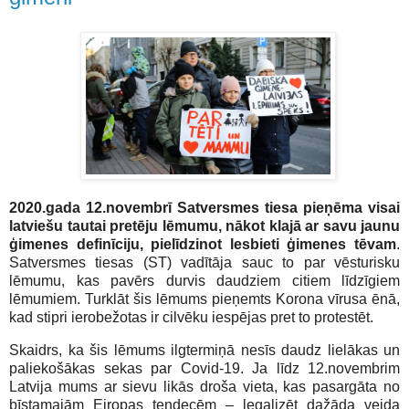
2020.gada 12.novembrī Satversmes tiesa pieņēma visai
latviešu tautai pretēju lēmumu, nākot klajā ar savu jaunu
ģimenes definīciju, pielīdzinot lesbieti ģimenes tēvam
.
Satversmes tiesas (ST) vadītāja sauc to par vēsturisku
lēmumu, kas pavērs durvis daudziem citiem līdzīgiem
lēmumiem. Turklāt šis lēmums pieņemts Korona vīrusa ēnā,
kad stipri ierobežotas ir cilvēku iespējas pret to protestēt.
Skaidrs, ka šis lēmums ilgtermiņā nesīs daudz lielākas un
paliekošākas sekas par Covid-19. Ja līdz 12.novembrim
Latvija mums ar sievu likās droša vieta, kas pasargāta no
bīstamajām Eiropas tendecēm – legalizēt dažāda veida