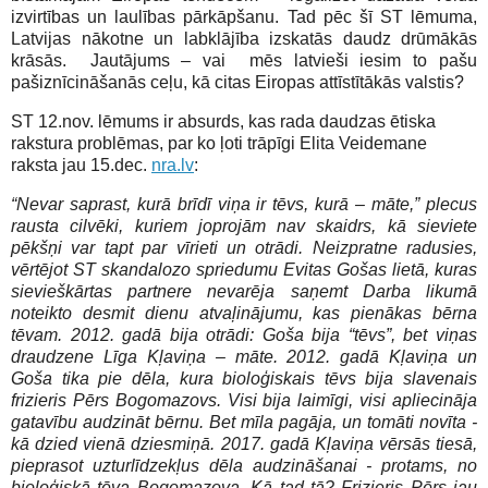
izvirtības un laulības pārkāpšanu. Tad pēc šī ST lēmuma,
Latvijas nākotne un labklājība izskatās daudz drūmākās
krāsās. Jautājums – vai mēs latvieši iesim to pašu
pašiznīcināšanās ceļu, kā citas Eiropas attīstītākās valstis?
ST 12.nov. lēmums ir absurds, kas rada daudzas ētiska
rakstura problēmas, par ko ļoti trāpīgi Elita Veidemane
raksta jau 15.dec.
nra.lv
:
“Nevar saprast, kurā brīdī viņa ir tēvs, kurā – māte,” plecus
rausta cilvēki, kuriem joprojām nav skaidrs, kā sieviete
pēkšņi var tapt par vīrieti un otrādi. Neizpratne radusies,
vērtējot ST skandalozo spriedumu Evitas Gošas lietā, kuras
sievieškārtas partnere nevarēja saņemt Darba likumā
noteikto desmit dienu atvaļinājumu, kas pienākas bērna
tēvam. 2012. gadā bija otrādi: Goša bija “tēvs”, bet viņas
draudzene Līga Kļaviņa – māte. 2012. gadā Kļaviņa un
Goša tika pie dēla, kura bioloģiskais tēvs bija slavenais
frizieris Pērs Bogomazovs. Visi bija laimīgi, visi apliecināja
gatavību audzināt bērnu. Bet mīla pagāja, un tomāti novīta -
kā dzied vienā dziesmiņā. 2017. gadā Kļaviņa vērsās tiesā,
pieprasot uzturlīdzekļus dēla audzināšanai - protams, no
bioloģiskā tēva Bogomazova. Kā tad tā? Frizieris Pērs jau