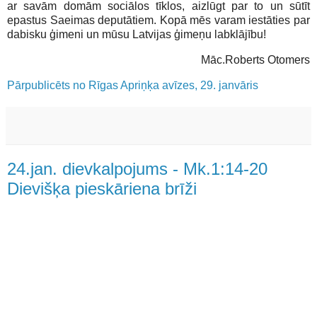
ar savām domām sociālos tīklos, aizlūgt par to un sūtīt
epastus Saeimas deputātiem. Kopā mēs varam iestāties par
dabisku ģimeni un mūsu Latvijas ģimeņu labklājību!
Māc.Roberts Otomers
Pārpublicēts no Rīgas Apriņķa avīzes, 29. janvāris
24.jan. dievkalpojums - Mk.1:14-20
Dievišķa pieskāriena brīži