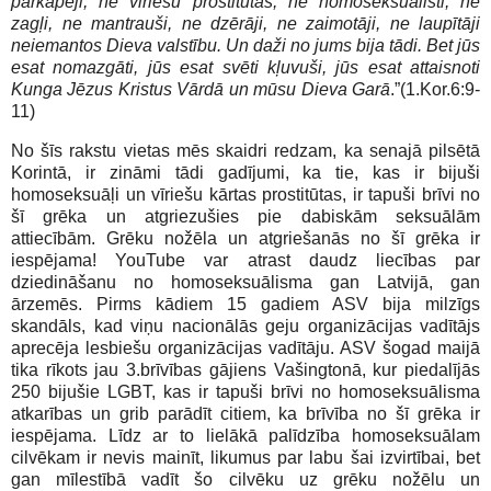
pārkāpēji, ne vīriešu prostitūtas, ne homoseksuālisti, ne
zagļi, ne mantrauši, ne dzērāji, ne zaimotāji, ne laupītāji
neiemantos Dieva valstību. Un daži no jums bija tādi. Bet jūs
esat nomazgāti, jūs esat svēti kļuvuši, jūs esat attaisnoti
Kunga Jēzus Kristus Vārdā un mūsu Dieva Garā
.”(1.Kor.6:9-
11)
No šīs rakstu vietas mēs skaidri redzam, ka senajā pilsētā
Korintā, ir zināmi tādi gadījumi, ka tie, kas ir bijuši
homoseksuāļi un vīriešu kārtas prostitūtas, ir tapuši brīvi no
šī grēka un atgriezušies pie dabiskām seksuālām
attiecībām. Grēku nožēla un atgriešanās no šī grēka ir
iespējama! YouTube var atrast daudz liecības par
dziedināšanu no homoseksuālisma gan Latvijā, gan
ārzemēs. Pirms kādiem 15 gadiem ASV bija milzīgs
skandāls, kad viņu nacionālās geju organizācijas vadītājs
aprecēja lesbiešu organizācijas vadītāju. ASV šogad maijā
tika rīkots jau 3.brīvības gājiens Vašingtonā, kur piedalījās
250 bijušie LGBT, kas ir tapuši brīvi no homoseksuālisma
atkarības un grib parādīt citiem, ka brīvība no šī grēka ir
iespējama. Līdz ar to lielākā palīdzība homoseksuālam
cilvēkam ir nevis mainīt, likumus par labu šai izvirtībai, bet
gan mīlestībā vadīt šo cilvēku uz grēku nožēlu un