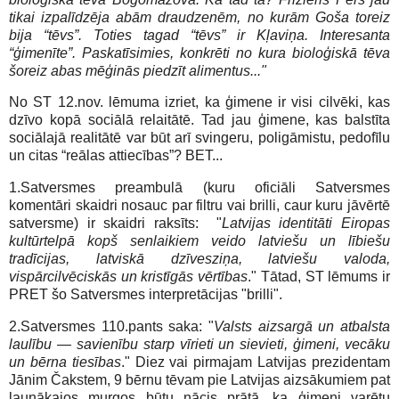
tikai izpalīdzēja abām draudzenēm, no kurām Goša toreiz
bija “tēvs”. Toties tagad “tēvs” ir Kļaviņa. Interesanta
“ģimenīte”. Paskatīsimies, konkrēti no kura bioloģiskā tēva
šoreiz abas mēģinās piedzīt alimentus..."
No ST 12.nov. lēmuma izriet, ka ģimene ir visi cilvēki, kas
dzīvo kopā sociālā relaitātē. Tad jau ģimene, kas balstīta
sociālajā realitātē var būt arī svingeru, poligāmistu, pedofīlu
un citas “reālas attiecības”? BET...
1.Satversmes preambulā (kuru oficiāli Satversmes
komentāri skaidri nosauc par filtru vai brilli, caur kuru jāvērtē
satversme) ir skaidri raksīts: "
Latvijas identitāti Eiropas
kultūrtelpā kopš senlaikiem veido latviešu un lībiešu
tradīcijas, latviskā dzīvesziņa, latviešu valoda,
vispārcilvēciskās un kristīgās vērtības
." Tātad, ST lēmums ir
PRET šo Satversmes interpretācijas "brilli".
2.Satversmes 110.pants saka: "
Valsts aizsargā un atbalsta
laulību — savienību starp vīrieti un sievieti, ģimeni, vecāku
un bērna tiesības
." Diez vai pirmajam Latvijas prezidentam
Jānim Čakstem, 9 bērnu tēvam pie Latvijas aizsākumiem pat
ļaunākajos murgos būtu nācis prātā, ka ģimeni varētu