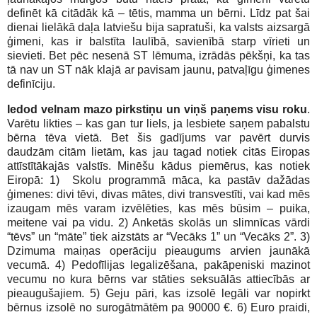
definēt kā citādāk kā – tētis, mamma un bērni. Līdz pat šai
dienai lielākā daļa latviešu bija sapratuši, ka valsts aizsargā
ģimeni, kas ir balstīta laulībā, savienībā starp vīrieti un
sievieti. Bet pēc nesenā ST lēmuma, izrādās pēkšņi, ka tas
tā nav un ST nāk klajā ar pavisam jaunu, patvaļīgu ģimenes
definīciju.
Iedod velnam mazo pirkstiņu un viņš paņems visu roku
.
Varētu likties – kas gan tur liels, ja lesbiete saņem pabalstu
bērna tēva vietā. Bet šis gadījums var pavērt durvis
daudzām citām lietām, kas jau tagad notiek citās Eiropas
attīstītākajās valstīs. Minēšu kādus piemērus, kas notiek
Eiropā: 1) Skolu programmā māca, ka pastāv dažādas
ģimenes: divi tēvi, divas mātes, divi transvestīti, vai kad mēs
izaugam mēs varam izvēlēties, kas mēs būsim – puika,
meitene vai pa vidu. 2) Anketās skolās un slimnīcas vārdi
“tēvs” un “māte” tiek aizstāts ar “Vecāks 1” un “Vecāks 2”. 3)
Dzimuma maiņas operāciju pieaugums arvien jaunākā
vecumā. 4) Pedofīlijas legalizēšana, pakāpeniski mazinot
vecumu no kura bērns var stāties seksuālās attiecībās ar
pieaugušajiem. 5) Geju pāri, kas izsolē legāli var nopirkt
bērnus izsolē no surogātmātēm pa 90000 €. 6) Euro praidi,