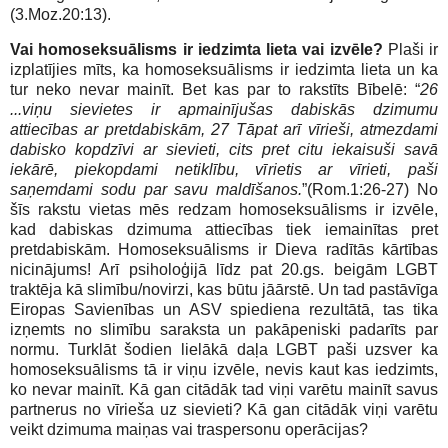
(3.Moz.20:13).
Vai homoseksuālisms ir iedzimta lieta vai izvēle?
Plaši ir
izplatījies mīts, ka homoseksuālisms ir iedzimta lieta un ka
tur neko nevar mainīt. Bet kas par to rakstīts Bībelē: “
26
...viņu sievietes ir apmainījušas dabiskās dzimumu
attiecības ar pretdabiskām, 27 Tāpat arī vīrieši, atmezdami
dabisko kopdzīvi ar sievieti, cits pret citu iekaisuši savā
iekārē, piekopdami netiklību, vīrietis ar vīrieti, paši
saņemdami sodu par savu maldīšanos.
”(Rom.1:26-27) No
šīs rakstu vietas mēs redzam homoseksuālisms ir izvēle,
kad dabiskas dzimuma attiecības tiek iemainītas pret
pretdabiskām. Homoseksuālisms ir Dieva radītās kārtības
nicinājums! Arī psiholoģijā līdz pat 20.gs. beigām LGBT
traktēja kā slimību/novirzi, kas būtu jāārstē. Un tad pastāvīga
Eiropas Savienības un ASV spiediena rezultātā, tas tika
izņemts no slimību saraksta un pakāpeniski padarīts par
normu. Turklāt šodien lielākā daļa LGBT paši uzsver ka
homoseksuālisms tā ir viņu izvēle, nevis kaut kas iedzimts,
ko nevar mainīt. Kā gan citādāk tad viņi varētu mainīt savus
partnerus no vīrieša uz sievieti? Kā gan citādāk viņi varētu
veikt dzimuma maiņas vai traspersonu operācijas?