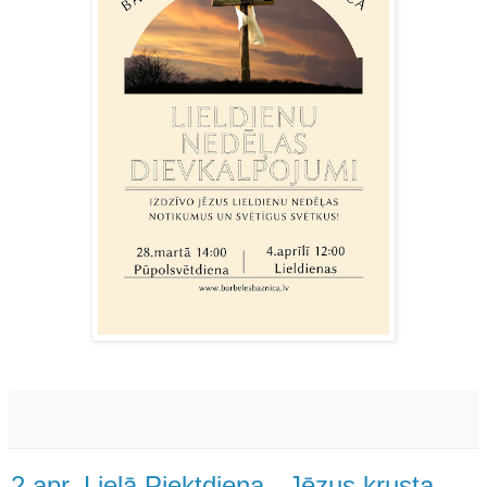
2.apr. Lielā Piektdiena - Jēzus krusta