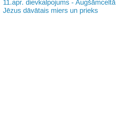
11.apr. dievkalpojums - Augšāmceltā
Jēzus dāvātais miers un prieks