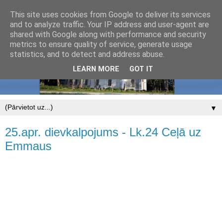
This site uses cookies from Google to deliver its services
and to analyze traffic. Your IP address and user-agent are
shared with Google along with performance and security
metrics to ensure quality of service, generate usage
statistics, and to detect and address abuse.
LEARN MORE
GOT IT
▼
25.apr. dievkalpojums - Lk.24 Ceļā uz
Emmaus