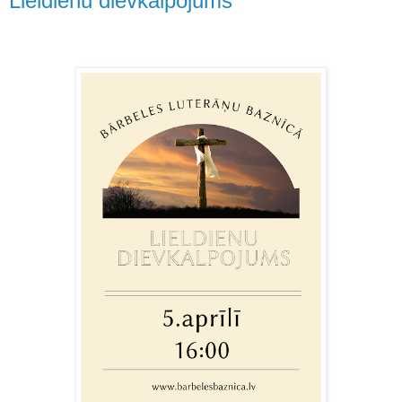
Lieldienu dievkalpojums