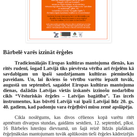
Bārbelē varēs izzināt ērģeles
Tradicionālajās Eiropas kultūras mantojuma dienās, kas
ritēs rudenī, šogad Latvijā tiks pievērsta vērība arī ērģelēm kā
savdabīgam un īpaši saudzējamam kultūras pieminekļu
paveidam. Un, lai ikviens šo vērtību varētu iepazīt tuvāk,
augustā un septembrī, sagaidot Eiropas kultūras mantojuma
dienas, dažādās Latvijas vietās izskanēs izzinošu nodarbību
cikls “Vēsturiskās ērģeles – Latvijas bagātība”. Tas izcels
instrumentus, kas būvēti Latvijā vai īpaši Latvijai līdz 20. gs.
40. gadiem, kad padomju vara ērģeļbūvi mūsu zemē apslāpēja.
Cikla noslēgums, kas divos cēlienos kopā varētu ritēt
apmēram divarpus stundas, gaidāms sestdien, 12. septembrī, plkst.
16 Bārbeles luterāņu dievnamā, un šajā reizē līdzās plašākam
ērģeļmākslas mantojumam tuvāk aplūkosim tieši ērģeles kādreizējās