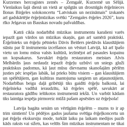
Kurzemes hercogistes zemēs – Zemgalē, Kurzemē un Sēlijā.
Vienlaikus šajā dienā un vietā ar spilgtās un drosmīgās ērģelnieces
Ilonas Birģeles solokoncertu “Latviskais un nezināmais” izskanēs
arī gadskārtējie ērģeļmūzikas svētki “Zemgales ērģeles 2026”, kuru
rīko Jelgavas un Bauskas novadu pašvaldības.
Katrā cikla nodarbībā mūzikas instrumentu karalieni varēs
iepazīt gan vārdos un mūzikas skaņās, gan arī samērā praktiski.
Ērģelnieks un ērģeļu pētnieks Dāvis Beitlers piedāvās klausītājiem
stāstu par šī instrumenta izcelšanos un vēsturi Latvijā, kā arī īpašo
vietu un lomu mūsu valsts kultūrā, iezīmējot arī pasaules kopainu
un kopsakarus. Savukārt ērģeļu restaurators meistars Alvis
Melbārdis ļaus nedaudz iepazīt ērģeļu uzbūvi un sniegs gluži
praktiskus padomus, kā ļaut mūsu dievnamu skanošajām pērlēm
justies pēc iespējas labāk, lai prieks būtu visiem – gan klausītājiem
un spēlētājiem, gan kultūras mantojuma sargiem un atjaunotājiem.
Nodarbības beigu daļā gribētāji tiks gaidīti ērģeļu balkonā, lai
ērģelnieka vadībā ieraudzītu, kā ērģeles spēlē, savukārt ar
restauratora gādību ielūkotos instrumentā iekšā. Un varbūt kādam
tiks laimīga iespēja pirmoreiz mūžā pašam apsēsties uz ērģeļsola!
Latvija bagāta senām un vērtīgām ērģelēm – mums to ir ap
trim simtiem! Un pēdējos gados jaušama svētīga ērģeļkoncertu un
pat ērģeļu ekskursiju mode, turklāt laiku pa laikam medijos pazib
kāds raksts vai sižets, kas veltīts šim mūzikas instrumentam ne tikai