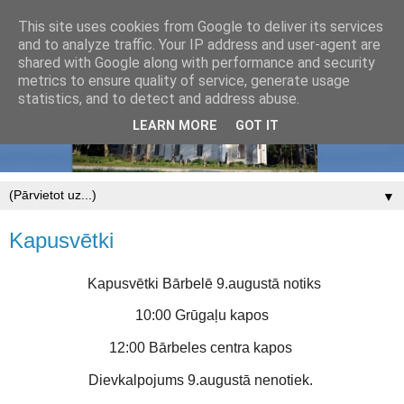
This site uses cookies from Google to deliver its services
and to analyze traffic. Your IP address and user-agent are
shared with Google along with performance and security
metrics to ensure quality of service, generate usage
statistics, and to detect and address abuse.
LEARN MORE
GOT IT
▼
Kapusvētki
Kapusvētki Bārbelē 9.augustā notiks
10:00 Grūgaļu kapos
12:00 Bārbeles centra kapos
Dievkalpojums 9.augustā nenotiek.