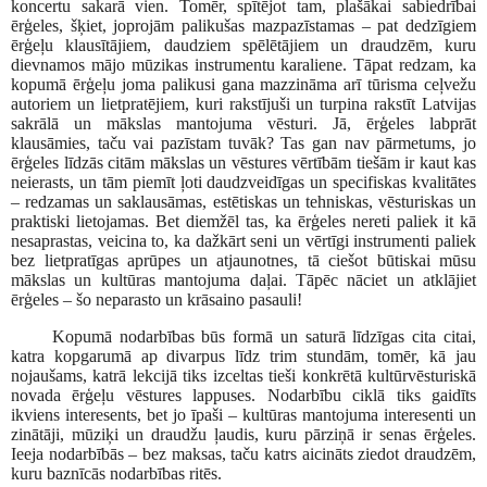
koncertu sakarā vien. Tomēr, spītējot tam, plašākai sabiedrībai
ērģeles, šķiet, joprojām palikušas mazpazīstamas – pat dedzīgiem
ērģeļu klausītājiem, daudziem spēlētājiem un draudzēm, kuru
dievnamos mājo mūzikas instrumentu karaliene. Tāpat redzam, ka
kopumā ērģeļu joma palikusi gana mazzināma arī tūrisma ceļvežu
autoriem un lietpratējiem, kuri rakstījuši un turpina rakstīt Latvijas
sakrālā un mākslas mantojuma vēsturi. Jā, ērģeles labprāt
klausāmies, taču vai pazīstam tuvāk? Tas gan nav pārmetums, jo
ērģeles līdzās citām mākslas un vēstures vērtībām tiešām ir kaut kas
neierasts, un tām piemīt ļoti daudzveidīgas un specifiskas kvalitātes
– redzamas un saklausāmas, estētiskas un tehniskas, vēsturiskas un
praktiski lietojamas. Bet diemžēl tas, ka ērģeles nereti paliek it kā
nesaprastas, veicina to, ka dažkārt seni un vērtīgi instrumenti paliek
bez lietpratīgas aprūpes un atjaunotnes, tā ciešot būtiskai mūsu
mākslas un kultūras mantojuma daļai. Tāpēc nāciet un atklājiet
ērģeles – šo neparasto un krāsaino pasauli!
Kopumā nodarbības būs formā un saturā līdzīgas cita citai,
katra kopgarumā ap divarpus līdz trim stundām, tomēr, kā jau
nojaušams, katrā lekcijā tiks izceltas tieši konkrētā kultūrvēsturiskā
novada ērģeļu vēstures lappuses. Nodarbību ciklā tiks gaidīts
ikviens interesents, bet jo īpaši – kultūras mantojuma interesenti un
zinātāji, mūziķi un draudžu ļaudis, kuru pārziņā ir senas ērģeles.
Ieeja nodarbībās – bez maksas, taču katrs aicināts ziedot draudzēm,
kuru baznīcās nodarbības ritēs.