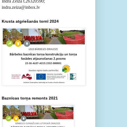
Indra Zeiza t.26320590;
indra.zeiza@inbox.lv
Krusta atgriešanās tornī 2024
Baznīcas torņa remonts 2021