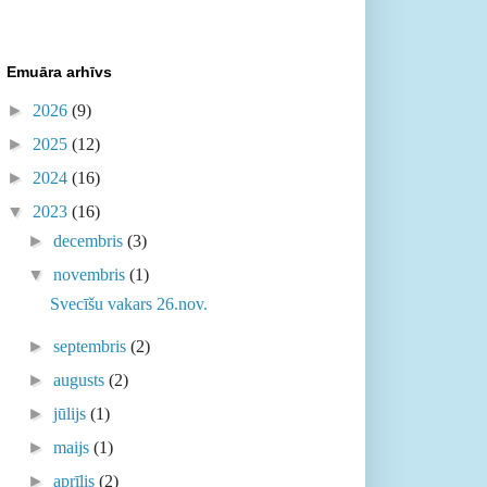
Emuāra arhīvs
►
2026
(9)
►
2025
(12)
►
2024
(16)
▼
2023
(16)
►
decembris
(3)
▼
novembris
(1)
Svecīšu vakars 26.nov.
►
septembris
(2)
►
augusts
(2)
►
jūlijs
(1)
►
maijs
(1)
►
aprīlis
(2)