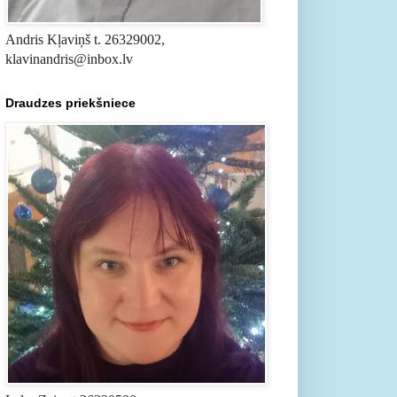
Andris Kļaviņš t. 26329002,
klavinandris@inbox.lv
Draudzes priekšniece